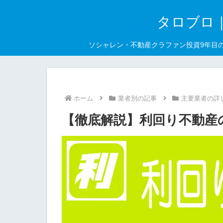
タロブロ
ソシャレン・不動産クラファン投資9年目
ホーム
業者別の記事
主要業者の詳
【徹底解説】利回り不動産