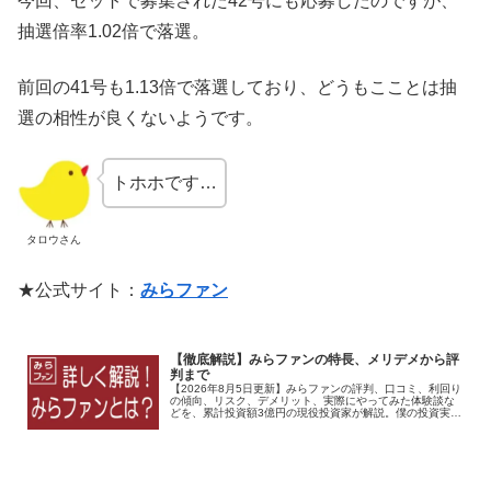
今回、セットで募集された42号にも応募したのですが、
抽選倍率1.02倍で落選。
前回の41号も1.13倍で落選しており、どうもこことは抽
選の相性が良くないようです。
トホホです…
タロウさん
★公式サイト：
みらファン
【徹底解説】みらファンの特長、メリデメから評
判まで
【2026年8月5日更新】みらファンの評判、口コミ、利回り
の傾向、リスク、デメリット、実際にやってみた体験談な
どを、累計投資額3億円の現役投資家が解説。僕の投資実績
も公開します！