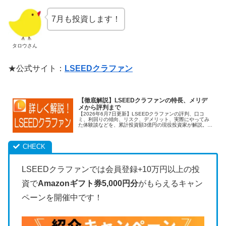
7月も投資します！
タロウさん
★公式サイト：
LSEEDクラファン
【徹底解説】LSEEDクラファンの特長、メリデ
メから評判まで
【2026年6月7日更新】LSEEDクラファンの評判、口コ
ミ、利回りの傾向、リスク、デメリット、実際にやってみ
た体験談などを、累計投資額3億円の現役投資家が解説。僕
の投資実績も公開します！
LSEEDクラファンでは会員登録+10万円以上の投
資で
Amazonギフト券5,000円分
がもらえるキャン
ペーンを開催中です！