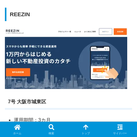
REEZIN
7号 大阪市城東区
運用期間：3カ月
利回り：8.0％
ホーム
検索
トップ
サイドバー