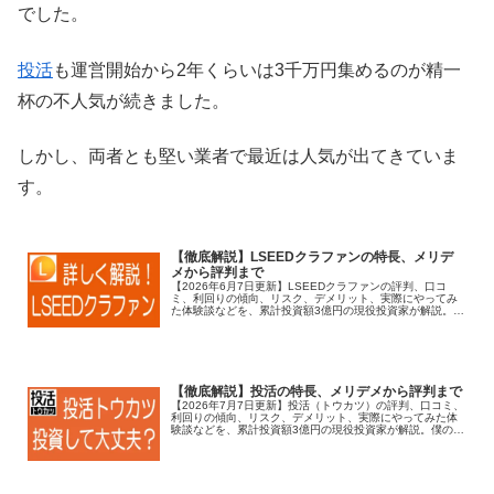
でした。
投活
も運営開始から2年くらいは3千万円集めるのが精一
杯の不人気が続きました。
しかし、両者とも堅い業者で最近は人気が出てきていま
す。
【徹底解説】LSEEDクラファンの特長、メリデ
メから評判まで
【2026年6月7日更新】LSEEDクラファンの評判、口コ
ミ、利回りの傾向、リスク、デメリット、実際にやってみ
た体験談などを、累計投資額3億円の現役投資家が解説。僕
の投資実績も公開します！
【徹底解説】投活の特長、メリデメから評判まで
【2026年7月7日更新】投活（トウカツ）の評判、口コミ、
利回りの傾向、リスク、デメリット、実際にやってみた体
験談などを、累計投資額3億円の現役投資家が解説。僕の投
資実績も公開します！