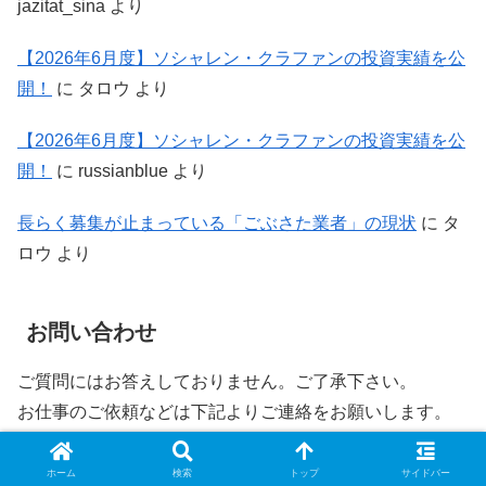
jazitat_sina
より
【2026年6月度】ソシャレン・クラファンの投資実績を公
開！
に
タロウ
より
【2026年6月度】ソシャレン・クラファンの投資実績を公
開！
に
russianblue
より
長らく募集が止まっている「ごぶさた業者」の現状
に
タ
ロウ
より
お問い合わせ
ご質問にはお答えしておりません。ご了承下さい。
お仕事のご依頼などは下記よりご連絡をお願いします。
→
お問い合わせページへ
ホーム
検索
トップ
サイドバー