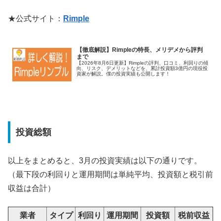
★公式サイト：
Rimple
【徹底解説】Rimpleの特長、メリデメから評判
まで
【2026年8月6日更新】Rimpleの評判、口コミ、利回りの傾
向、リスク、デメリットなどを、累計投資額3億円の現役投
資家が解説。僕の投資実績も公開します！
投資総額
以上をまとめると、3月の投資実績は以下の通りです。
（最下段の利回りと運用期間は単純平均、投資額と税引前
収益は合計）
業者
タイプ
利回り
運用期間
投資額
税前収益