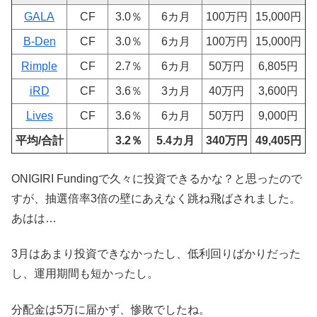
GALA
CF
3.0％
6カ月
100万円
15,000円
B-Den
CF
3.0％
6カ月
100万円
15,000円
Rimple
CF
2.7％
6カ月
50万円
6,805円
iRD
CF
3.6％
3カ月
40万円
3,600円
Lives
CF
3.6％
6カ月
50万円
9,000円
平均/合計
3.2％
5.4カ月
340万円
49,405円
ONIGIRI Fundingで久々に投資できるかな？と思ったので
すが、抽選倍率3倍の壁にあえなく跳ね飛ばされました。
あはは…
3月はあまり投資できなかったし、低利回りばかりだった
し、運用期間も短かったし。
分配金は5万に届かず、惨敗でしたね。