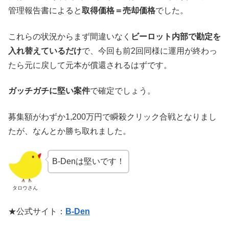
管理報告書によると
取得価格＝売却価格
でした。
これらの状況からまず間違いなく
ビーロット内部で勘定を
入れ替えているだけ
で、今回も前2回同様に運用が終わっ
たら元に戻して元本が償還されるはずです。
ガッチガチに堅い案件
で確定でしょう。
募集額がわずか1,200万円で瞬殺クリック合戦となりまし
たが、なんとか勝ち取れました。
B-Denは堅いです！
タロウさん
★公式サイト：
B-Den