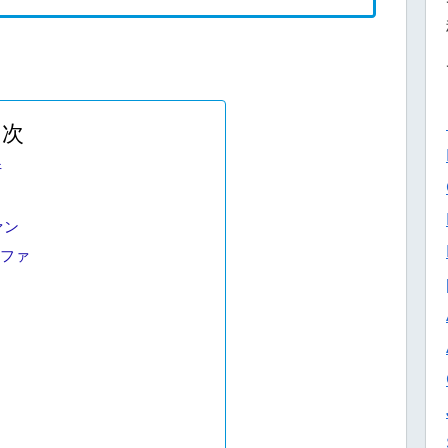
目次
件
ァン
ファ