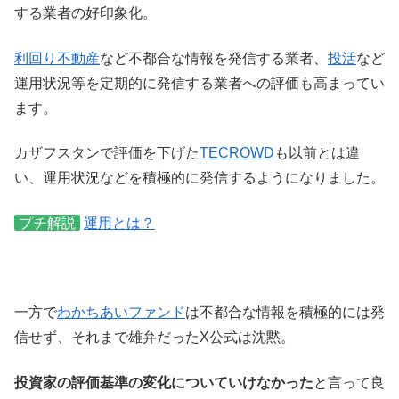
する業者の好印象化。
利回り不動産
など不都合な情報を発信する業者、
投活
など
運用状況等を定期的に発信する業者への評価も高まってい
ます。
カザフスタンで評価を下げた
TECROWD
も以前とは違
い、運用状況などを積極的に発信するようになりました。
プチ解説
運用とは？
一方で
わかちあいファンド
は不都合な情報を積極的には発
信せず、それまで雄弁だったX公式は沈黙。
投資家の評価基準の変化についていけなかった
と言って良