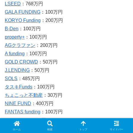
LSEED
：768万円
GALA FUNDING
：100万円
KORYO Funding
：200万円
B-Den
：100万円
property+
：100万円
AGクラファン
：200万円
A funding
：100万円
GOLD CROWD
：50万円
J.LENDING
：50万円
SOLS
：485万円
タスキFunds
：100万円
ちょこっと不動産
：30万円
NINE FUND
：400万円
FANTAS funding
：100万円
FunFund
：100万円
みらファン
：300万円
ホーム
検索
トップ
サイドバー