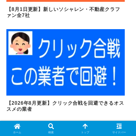
【8月1日更新】新しいソシャレン・不動産クラフ
ァン全7社
【2026年8月更新】クリック合戦を回避できるオス
スメの業者
ランキングに参加しています
ホーム
検索
トップ
サイドバー