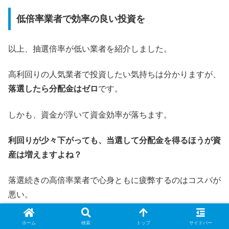
低倍率業者で効率の良い投資を
以上、抽選倍率が低い業者を紹介しました。
高利回りの人気業者で投資したい気持ちは分かりますが、
落選したら分配金はゼロ
です。
しかも、資金が浮いて資金効率が落ちます。
利回りが少々下がっても、当選して分配金を得るほうが資
産は増えますよね？
落選続きの高倍率業者で心身ともに疲弊するのはコスパが
悪い。
抽選倍率が低い業者で当選して手堅く分配金をゲット
する
ホーム
検索
トップ
サイドバー